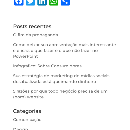
F
T
Li
W
S
a
w
n
h
h
c
it
k
at
ar
e
te
e
s
e
Posts recentes
b
r
dI
A
O fim da propaganda
o
n
p
Como deixar sua apresentação mais interessante
e eficaz: o que fazer e o que não fazer no
o
p
PowerPoint
k
Infográfico: Sobre Consumidores
Sua estratégia de marketing de mídias sociais
desatualizada está queimando dinheiro
5 razões por que todo negócio precisa de um
(bom) website
Categorias
Comunicação
Design