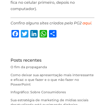
fica no celular primeiro, depois no
computador).
Confira alguns sites criados pela PG2
aqui
.
F
T
Li
W
S
a
w
n
h
h
c
it
k
at
ar
e
te
e
s
e
Posts recentes
b
r
dI
A
O fim da propaganda
o
n
p
Como deixar sua apresentação mais interessante
o
p
e eficaz: o que fazer e o que não fazer no
k
PowerPoint
Infográfico: Sobre Consumidores
Sua estratégia de marketing de mídias sociais
desatualizada está queimando dinheiro