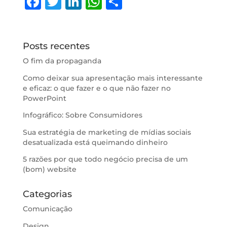
F
T
Li
W
S
a
w
n
h
h
c
it
k
at
ar
e
te
e
s
e
Posts recentes
b
r
dI
A
O fim da propaganda
o
n
p
Como deixar sua apresentação mais interessante
e eficaz: o que fazer e o que não fazer no
o
p
PowerPoint
k
Infográfico: Sobre Consumidores
Sua estratégia de marketing de mídias sociais
desatualizada está queimando dinheiro
5 razões por que todo negócio precisa de um
(bom) website
Categorias
Comunicação
Design