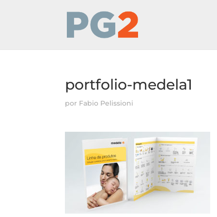
portfolio-medela1
por
Fabio Pelissioni