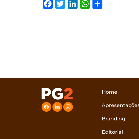
Facebook
Twitter
LinkedIn
WhatsAp
Share
Home
Apresentaçõe
facebook
linkedin
instagram
Branding
Editorial