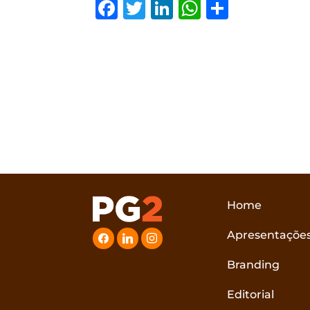
Facebook
Twitter
LinkedIn
WhatsAp
Share
Home
Apresentaçõe
facebook
linkedin
instagram
Branding
Editorial