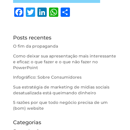
F
T
Li
W
S
a
w
n
h
h
c
it
k
at
ar
e
te
e
s
e
Posts recentes
b
r
dI
A
O fim da propaganda
o
n
p
Como deixar sua apresentação mais interessante
e eficaz: o que fazer e o que não fazer no
o
p
PowerPoint
k
Infográfico: Sobre Consumidores
Sua estratégia de marketing de mídias sociais
desatualizada está queimando dinheiro
5 razões por que todo negócio precisa de um
(bom) website
Categorias